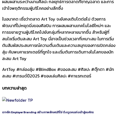
ผสมผสานระหว่างงานศิลปะ กลยุทธ์การตลาดที่ชาญฉลาด และการ
เข้าใจพฤติกรรมผู้บริโภคอย่างลึกซึ้ง
ในอนาคต เชื่อว่าตลาด Art Toy จะยังคงเติบโตต่อไป ด้วยการ
พัฒนาที่ไม่หยุดนิ่งของศิลปิน การผสมผสานเทคโนโลยีใหม่ๆ และ
การขยายฐานผู้บริโภคไปยังกลุ่มที่หลากหลายมากขึ้น สำหรับผู้ที่
สนใจเริ่มต้นสะสม Art Toy นี่อาจเป็นช่วงเวลาที่เหมาะสม ในการเริ่ม
ต้นสัมผัสประสบการณ์ความตื่นเต้นและความสนุกของการเปิดกล่อง
สุ่ม ค้นพบคาแรกเตอร์ที่ถูกใจ และเริ่มต้นการเดินทางในโลกของนัก
สะสม Art Toy
ArtToy #กล่องสุ่ม #BlindBox #ของสะสม #ศิลปะ #ตุ๊กตา #นัก
สะสม #เทรนด์ปี2025 #ของเล่นศิลปะ #คาแรกเตอร์
บทความล่าสุด
เจาะลึก Employer Branding: สร้างภาพลักษณ์ที่ใช่ ดึงดูดคนเก่งเข้าสู่องค์กร