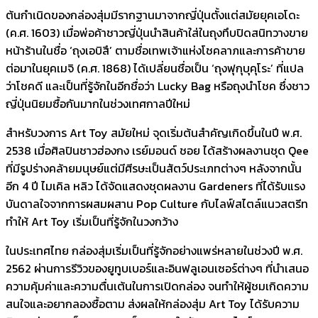
ต้นกำเนิดของกล่องสุ่มมีรากฐานมาจากญี่ปุ่นตั้งแต่สมัยยุคเอโดะ
(ค.ศ. 1603) เมื่อพ่อค้าชาวญี่ปุ่นนำสินค้าใส่ในถุงทึบปิดสนิทวางขาย
หน้าร้านในชื่อ ‘ถุงเอบิสึ’ ตามชื่อเทพเจ้าแห่งโชคลาภและการค้าขาย
ต่อมาในยุคเมจิ (ค.ศ. 1868) ได้เปลี่ยนชื่อเป็น ‘ถุงฟุกุบุคุโระ’ ที่แปล
ว่าโชคดี และเป็นที่รู้จักในอีกชื่อว่า Lucky Bag หรือถุงนำโชค ซึ่งชาว
ญี่ปุ่นนิยมซื้อกันมากในช่วงเทศกาลปีใหม่
สำหรับวงการ Art Toy สมัยใหม่ จุดเริ่มต้นสำคัญเกิดขึ้นในปี พ.ศ.
2538 เมื่อศิลปินชาวฮ่องกง เรย์มอนด์ ชอย ได้สร้างผลงานชุด Qee
ที่มีรูปร่างคล้ายมนุษย์แต่มีศีรษะเป็นสัตว์ประเภทต่างๆ หลังจากนั้น
อีก 4 ปี ไมเคิล หลิว ได้จัดแสดงชุดผลงาน Gardeners ที่ได้รับแรง
บันดาลใจจากการผสมผสาน Pop Culture กับไลฟ์สไตล์แนวสตรีท
ทำให้ Art Toy เริ่มเป็นที่รู้จักในวงกว้าง
ในประเทศไทย กล่องสุ่มเริ่มเป็นที่รู้จักอย่างแพร่หลายในช่วงปี พ.ศ.
2562 ผ่านการรีวิวของยูทูบเบอร์และอินฟลูเอนเซอร์ต่างๆ ที่นำเสนอ
ความคุ้มค่าและความตื่นเต้นในการเปิดกล่อง จนทำให้ผู้ชมเกิดความ
สนใจและอยากลองซื้อตาม ส่งผลให้กล่องสุ่ม Art Toy ได้รับความ