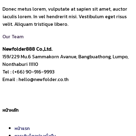
Donec metus lorem, vulputate at sapien sit amet, auctor
iaculis lorem. In vel hendrerit nisi. Vestibulum eget risus
velit. Aliquam tristique libero.
Our Team
Newfolder
888
Co.,Ltd.
159/229 Mu.6 Sammakorn Avanue, Bangbuathong, Lumpo,
Nonthaburi 11110
Tel : (+66) 90-916-9993
Email : hello@newfolder.co.th
หน้าหลัก
หน้าแรก
การเติบโตอย่างยั่งยืน