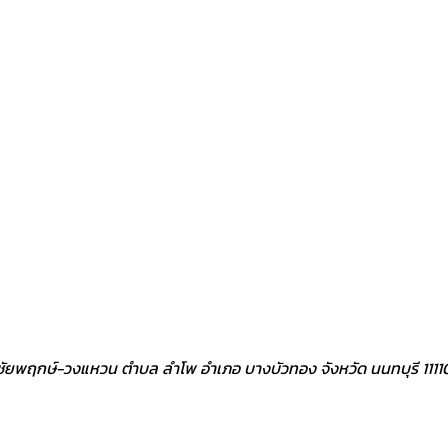
ิว ชัยพฤกษ์-วงแหวน ตำบล ลำโพ อำเภอ บางบัวทอง จังหวัด นนทบุรี 1111