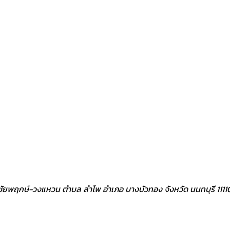
ิว ชัยพฤกษ์-วงแหวน ตำบล ลำโพ อำเภอ บางบัวทอง จังหวัด นนทบุรี 1111