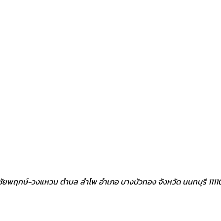
ิว ชัยพฤกษ์-วงแหวน ตำบล ลำโพ อำเภอ บางบัวทอง จังหวัด นนทบุรี 1111