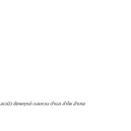
ากร อเวนิว ชัยพฤกษ์-วงแหวน ตำบล ลำโพ อำเภอ