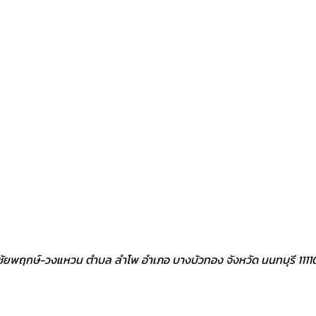
ิว ชัยพฤกษ์-วงแหวน ตำบล ลำโพ อำเภอ บางบัวทอง จังหวัด นนทบุรี 1111