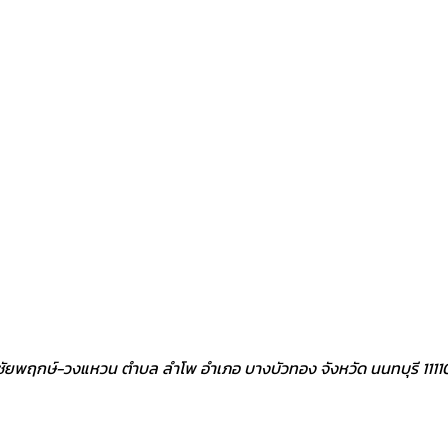
ิว ชัยพฤกษ์-วงแหวน ตำบล ลำโพ อำเภอ บางบัวทอง จังหวัด นนทบุรี 1111