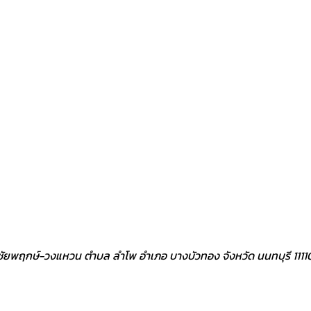
ิว ชัยพฤกษ์-วงแหวน ตำบล ลำโพ อำเภอ บางบัวทอง จังหวัด นนทบุรี 1111