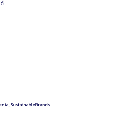
ด์
edia
,
SustainableBrands