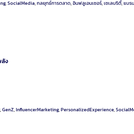
ing
,
SocialMedia
,
กลยุทธ์การตลาด
,
อินฟลูเอนเซอร์
,
เซเลบริตี้
,
แบรน
พลัง
,
GenZ
,
InfluencerMarketing
,
PersonalizedExperience
,
SocialM