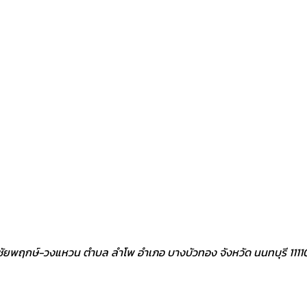
ิว ชัยพฤกษ์-วงแหวน ตำบล ลำโพ อำเภอ บางบัวทอง จังหวัด นนทบุรี 1111