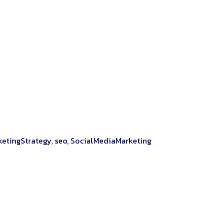
ketingStrategy
,
seo
,
SocialMediaMarketing