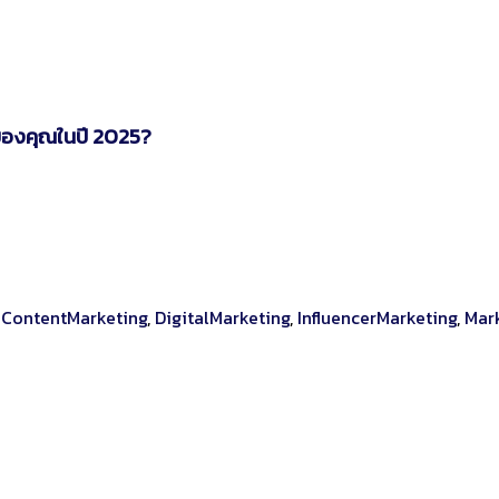
ของคุณในปี 2025?
,
ContentMarketing
,
DigitalMarketing
,
InfluencerMarketing
,
Mar