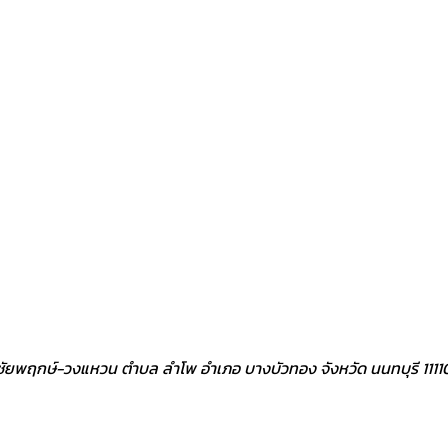
ิว ชัยพฤกษ์-วงแหวน ตำบล ลำโพ อำเภอ บางบัวทอง จังหวัด นนทบุรี 1111