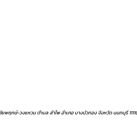
ิว ชัยพฤกษ์-วงแหวน ตำบล ลำโพ อำเภอ บางบัวทอง จังหวัด นนทบุรี 1111