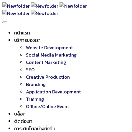
หน้าแรก
บริการของเรา
Website Development
Social Media Marketing
Content Marketing
SEO
Creative Production
Branding
Application Development
Training
Offline/Online Event
บล็อก
ติดต่อเรา
การเติบโตอย่างยั่งยืน