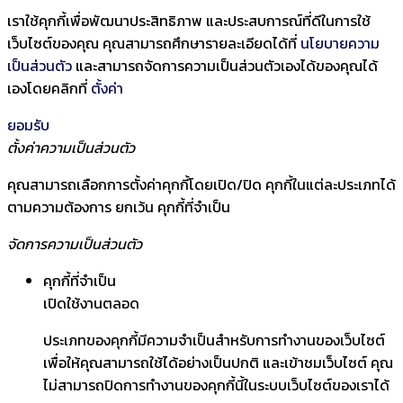
เราใช้คุกกี้เพื่อพัฒนาประสิทธิภาพ และประสบการณ์ที่ดีในการใช้
เว็บไซต์ของคุณ คุณสามารถศึกษารายละเอียดได้ที่
นโยบายความ
เป็นส่วนตัว
และสามารถจัดการความเป็นส่วนตัวเองได้ของคุณได้
เองโดยคลิกที่
ตั้งค่า
ยอมรับ
ตั้งค่าความเป็นส่วนตัว
คุณสามารถเลือกการตั้งค่าคุกกี้โดยเปิด/ปิด คุกกี้ในแต่ละประเภทได้
ตามความต้องการ ยกเว้น คุกกี้ที่จำเป็น
จัดการความเป็นส่วนตัว
คุกกี้ที่จำเป็น
เปิดใช้งานตลอด
ประเภทของคุกกี้มีความจำเป็นสำหรับการทำงานของเว็บไซต์
เพื่อให้คุณสามารถใช้ได้อย่างเป็นปกติ และเข้าชมเว็บไซต์ คุณ
ไม่สามารถปิดการทำงานของคุกกี้นี้ในระบบเว็บไซต์ของเราได้