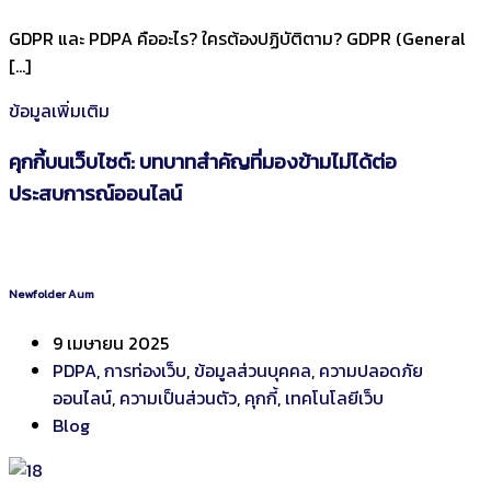
GDPR และ PDPA คืออะไร? ใครต้องปฏิบัติตาม? GDPR (General
[…]
ข้อมูลเพิ่มเติม
คุกกี้บนเว็บไซต์: บทบาทสำคัญที่มองข้ามไม่ได้ต่อ
ประสบการณ์ออนไลน์
Newfolder Aum
9 เมษายน 2025
PDPA
,
การท่องเว็บ
,
ข้อมูลส่วนบุคคล
,
ความปลอดภัย
ออนไลน์
,
ความเป็นส่วนตัว
,
คุกกี้
,
เทคโนโลยีเว็บ
Blog