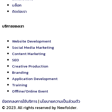
บล็อก
ติดต่อเรา
บริการของเรา
Website Development
Social Media Marketing
Content Marketing
SEO
Creative Production
Branding
Application Development
Training
Offline/Online Event
ข้อตกลงการใช้บริการ
|
นโยบายความเป็นส่วนตัว
© 2023. All rights reserved by Newfolder
.