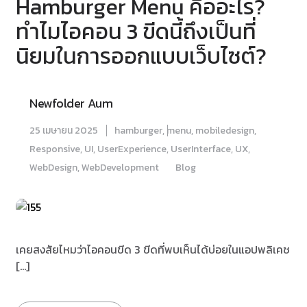
Hamburger Menu คืออะไร?
ทำไมไอคอน 3 ขีดนี้ถึงเป็นที่
นิยมในการออกแบบเว็บไซต์?
Newfolder Aum
25 เมษายน 2025
hamburger
,
menu
,
mobiledesign
,
Responsive
,
UI
,
UserExperience
,
UserInterface
,
UX
,
WebDesign
,
WebDevelopment
Blog
เคยสงสัยไหมว่าไอคอนขีด 3 ขีดที่พบเห็นได้บ่อยในแอปพลิเคช
[…]