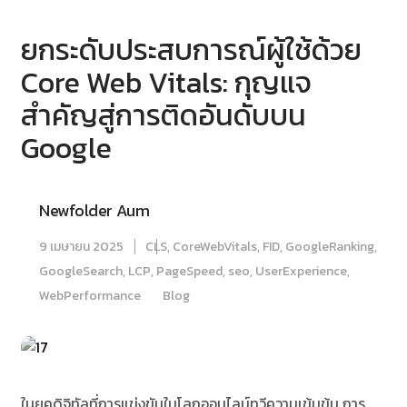
ยกระดับประสบการณ์ผู้ใช้ด้วย
Core Web Vitals: กุญแจ
สำคัญสู่การติดอันดับบน
Google
Newfolder Aum
9 เมษายน 2025
CLS
,
CoreWebVitals
,
FID
,
GoogleRanking
,
GoogleSearch
,
LCP
,
PageSpeed
,
seo
,
UserExperience
,
WebPerformance
Blog
ในยุคดิจิทัลที่การแข่งขันในโลกออนไลน์ทวีความเข้มข้น การ