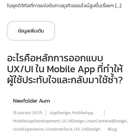
ในยุคดิจิทัลที่การแข่งขันทางธุรกิจออนไลน์สูงขึ้นเรื่อยๆ […]
ข้อมูลเพิ่มเติม
อะไรคือหลักการออกแบบ
UX/UI ใน Mobile App ที่ทำให้
ผู้ใช้ประทับใจและกลับมาใช้ซ้ำ?
Newfolder Aum
15 เมษายน 2025
AppDesign
,
MobileApp
,
MobileAppDevelopment
,
UI
,
UIDesign
,
UserCenteredDesign
,
UserExperience
,
UserInterface
,
UX
,
UXDesign
Blog